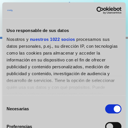
30%
Uso responsable de sus datos
Nosotros y
nuestros 1022 socios
procesamos sus
datos personales, p.ej., su dirección IP, con tecnologías
como las cookies para almacenar y acceder la
Hola! Soy Julia experta en créditos
información en su dispositivo con el fin de ofrecer
publicidad y contenido personalizados, medición de
Para determinar que préstamo es el mejor
publicidad y contenido, investigación de audiencia y
para ti, necesito hacerte algunas preguntas
desarrollo de servicios. Tiene la opción de seleccionar
quién usa sus datos y con qué propósitos. Puede
¿Quién eres y cómo te podemos contactar?
cambiar o retirar su consentimiento en cualquier
momento desde la Declaración de cookies o clicando en
Selección
el Menú de consentimiento.
Necesarias
de
consentimiento
Si lo permite, también quisiéramos:
Preferencias