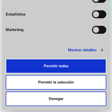
Recopilar información sobre su ubicación
geográfica que puede tener una precisión de varios
metros
Estadística
Identificar su dispositivo analizándolo activamente
para buscar características específicas (huellas
Marketing
digitales)
Obtenga más información sobre cómo se procesan sus
datos personales y establezca sus preferencias en la
Mostrar detalles
sección de datos
. Puede cambiar o retirar su
consentimiento en cualquier momento en la Declaración
de cookies.
Permitir todas
Las cookies de este sitio web se usan para personalizar
el contenido y los anuncios, ofrecer funciones de redes
Permitir la selección
sociales y analizar el tráfico. Además, compartimos
información sobre el uso que haga del sitio web con
nuestros partners de redes sociales, publicidad y análisis
Denegar
web, quienes pueden combinarla con otra información
que les haya proporcionado o que hayan recopilado a