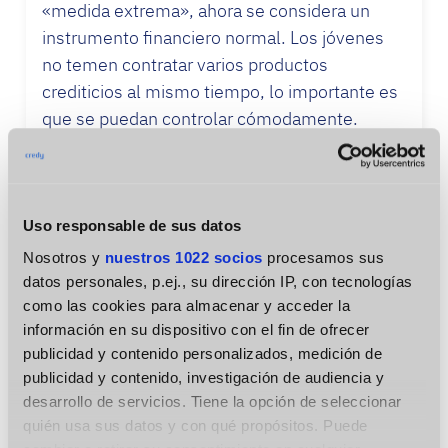
«medida extrema», ahora se considera un
instrumento financiero normal. Los jóvenes
no temen contratar varios productos
crediticios al mismo tiempo, lo importante es
que se puedan controlar cómodamente.
Al mismo tiempo, ha aumentado la
alfabetización financiera. Cada vez más
clientes se interesan por las condiciones por
Uso responsable de sus datos
adelantado, comparan ofertas y tratan de
Nosotros y
nuestros 1022 socios
procesamos sus
evitar comisiones ocultas. Esto hace que el
datos personales, p.ej., su dirección IP, con tecnologías
prestatario sea más consciente y exigente
como las cookies para almacenar y acceder la
con los prestamistas.
información en su dispositivo con el fin de ofrecer
publicidad y contenido personalizados, medición de
Conocimientos financieros y
publicidad y contenido, investigación de audiencia y
responsabilidad
desarrollo de servicios. Tiene la opción de seleccionar
quién usa sus datos y con qué propósitos. Puede
Otro cambio clave ha sido el aumento del