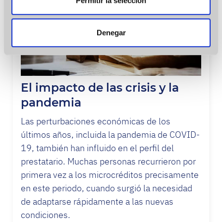
Permitir la selección
sociales y analizar el tráfico. Además, compartimos
información sobre el uso que haga del sitio web con
nuestros partners de redes sociales, publicidad y análisis
Denegar
web, quienes pueden combinarla con otra información
que les haya proporcionado o que hayan recopilado a
partir del uso que haya hecho de sus servicios.
El impacto de las crisis y la
pandemia
Las perturbaciones económicas de los
últimos años, incluida la pandemia de COVID-
19, también han influido en el perfil del
prestatario. Muchas personas recurrieron por
primera vez a los microcréditos precisamente
en este periodo, cuando surgió la necesidad
de adaptarse rápidamente a las nuevas
condiciones.