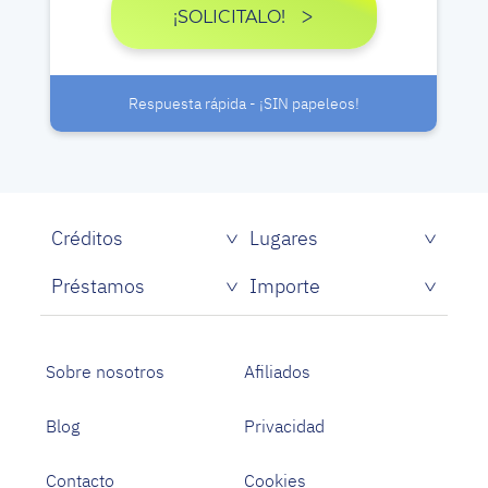
¡SOLICITALO!
Respuesta rápida - ¡SIN papeleos!
Créditos
Lugares
Créditos rápidos sin papeles
Préstamos
Importe
Prestamistas de dinero rápido
Préstamos personales con asnef
Préstamos para Estudiantes
Sobre nosotros
Afiliados
Blog
Privacidad
Contacto
Cookies