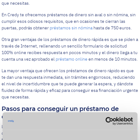
que necesitas.
En Credy te ofrecemos préstamos de dinero sin aval o sin nómina, sin
cumplir esos odiosos requisitos, que en ocasiones te cierran las
puertas, podrás obtener
préstamos sin nómina
hasta de 750 euros.
Otra gran ventajas de los préstamos de dinero rápida es que se piden a
través de Internet, rellenando un sencillo formulario de solicitud
100% online recibes respuesta en pocos minutos y el dinero llega a tu
cuenta una vez aprobado el
préstamo online
en menos de 10 minutos.
La mayor ventaja que ofrecen los préstamos de dinero rápido es que
te dan una respuesta inmediata, sin trámites engorrosos, reduciendo
el nivel de incertidumbre que te puede generar la espera, y dándote
fluidez de forma rápida y eficaz para conseguir esa financiación urgente
que necesitas.
Pasos para conseguir un préstamo de
dinero al instante
Los requisitos para obtener préstamos de dinero sin aval son
diferentes a los de las entidades tradicionales. Son más ágiles, con
tiempos de respuesta de unos minutos, generalmente su tramitación