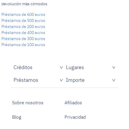
devolución más cómodos.
Préstamos de 600 euros
Préstamos de 500 euros
Préstamos de 200 euros
Préstamos de 400 euros
Préstamos de 300 euros
Préstamos de 100 euros
Créditos
Lugares
Créditos rápidos sin papeles
Préstamos
Importe
Prestamistas de dinero rápido
Préstamos personales con asnef
Préstamos para Estudiantes
Sobre nosotros
Afiliados
Blog
Privacidad