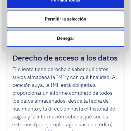
Cómo funciona: la IMF proporciona al cliente
Las cookies de este sitio web se usan para personalizar
un formulario sencillo y comprensible en el
el contenido y los anuncios, ofrecer funciones de redes
Permitir la selección
que puede seleccionar qué datos autoriza a
sociales y analizar el tráfico. Además, compartimos
utilizar y en el que también puede revocar
información sobre el uso que haga del sitio web con
fácilmente dicha autorización en su cuenta
nuestros partners de redes sociales, publicidad y análisis
Denegar
personal.
web, quienes pueden combinarla con otra información
que les haya proporcionado o que hayan recopilado a
Derecho de acceso a los datos
partir del uso que haya hecho de sus servicios.
El cliente tiene derecho a saber qué datos
suyos almacena la IMF y con qué finalidad. A
petición suya, la IMF está obligada a
proporcionar un informe completo de todos
los datos almacenados: desde la fecha de
nacimiento y la dirección hasta el historial de
pagos y la información sobre a qué socios
externos (por ejemplo, agencias de crédito)