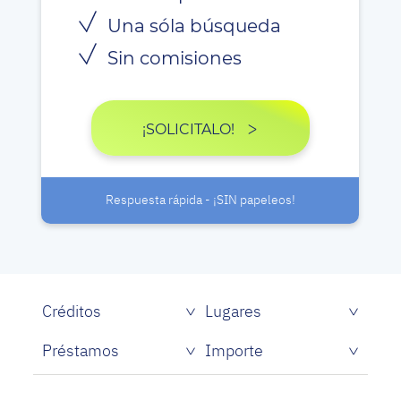
Una sóla búsqueda
Sin comisiones
¡SOLICITALO!
Respuesta rápida - ¡SIN papeleos!
Créditos
Lugares
Créditos rápidos sin papeles
Préstamos
Importe
Prestamistas de dinero rápido
Préstamos personales con asnef
Préstamos para Estudiantes