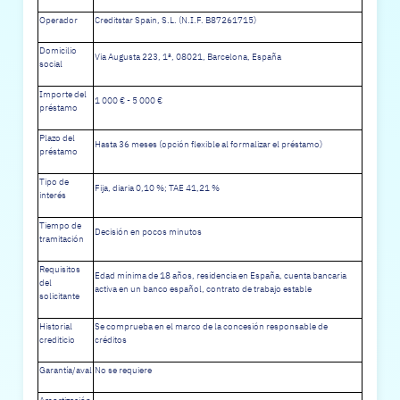
Operador
Creditstar Spain, S.L. (N.I.F. B87261715)
Domicilio
Via Augusta 223, 1ª, 08021, Barcelona, España
social
Importe del
1 000 € - 5 000 €
préstamo
Plazo del
Hasta 36 meses (opción flexible al formalizar el préstamo)
préstamo
Tipo de
Fija, diaria 0,10 %; TAE 41,21 %
interés
Tiempo de
Decisión en pocos minutos
tramitación
Requisitos
Edad mínima de 18 años, residencia en España, cuenta bancaria
del
activa en un banco español, contrato de trabajo estable
solicitante
Historial
Se comprueba en el marco de la concesión responsable de
crediticio
créditos
Garantía/aval
No se requiere