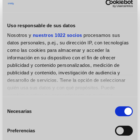
los fondos se transfieren a la cuenta bancaria
indicada. Los plazos de abono dependen del
banco receptor, pero suelen oscilar entre
Uso responsable de sus datos
unos minutos y un día laborable.
Nosotros y
nuestros 1022 socios
procesamos sus
Paso 5: Gestión del préstamo
datos personales, p.ej., su dirección IP, con tecnologías
y amortización
como las cookies para almacenar y acceder la
información en su dispositivo con el fin de ofrecer
En el área de usuario, el usuario puede:
publicidad y contenido personalizados, medición de
publicidad y contenido, investigación de audiencia y
seguir el calendario de pagos;
desarrollo de servicios. Tiene la opción de seleccionar
quién usa sus datos y con qué propósitos. Puede
realizar pagos anticipados sin
cambiar o retirar su consentimiento en cualquier
penalizaciones;
momento desde la Declaración de cookies o clicando en
Selección
el Menú de consentimiento.
descargar documentos y extractos;
Necesarias
de
consentimiento
ponerse en contacto con el servicio de
Si lo permite, también quisiéramos:
Preferencias
atención al cliente a través del número
Recopilar información sobre su ubicación