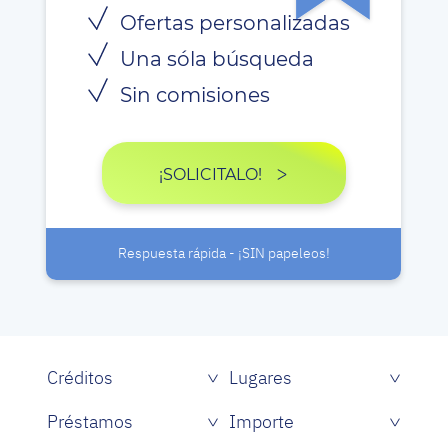
Ofertas personalizadas
Una sóla búsqueda
Sin comisiones
¡SOLICITALO!
Respuesta rápida - ¡SIN papeleos!
Créditos
Lugares
Créditos rápidos sin papeles
Préstamos
Importe
Prestamistas de dinero rápido
Préstamos personales con asnef
Préstamos para Estudiantes