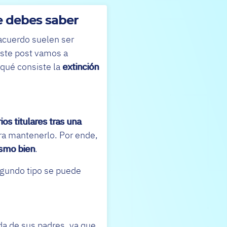
e debes saber
 acuerdo suelen ser
este post vamos a
 qué consiste la
extinción
os titulares tras una
ara mantenerlo. Por ende,
ismo bien
.
egundo tipo se puede
a de sus padres, ya que