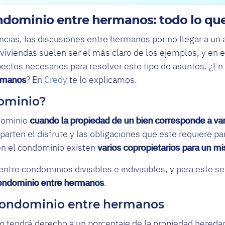
ndominio entre hermanos: todo lo qu
rencias, las discusiones entre hermanos por no llegar a un
 viviendas suelen ser el más claro de los ejemplos, y en 
ectos necesarios para resolver este tipo de asuntos. ¿En
rmanos
? En
Credy
te lo explicamos.
dominio?
dominio
cuando la propiedad de un bien corresponde a vari
parten el disfrute y las obligaciones que este requiere p
n el condominio existen
varios copropietarios para un m
tre condominios divisibles e indivisibles, y para este s
condominio entre hermanos
.
condominio entre hermanos
 tendrá derecho a un porcentaje de la propiedad heredad