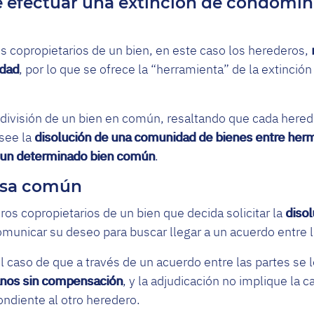
efectuar una extinción de condomin
os copropietarios de un bien, en este caso los herederos,
edad
, por lo que se ofrece la “herramienta” de la extinci
 división de un bien en común, resaltando que cada hered
esee la
disolución de una comunidad de bienes entre her
de un determinado bien común
.
cosa común
ros copropietarios de un bien que decida solicitar la
diso
omunicar su deseo para buscar llegar a un acuerdo entre l
 caso de que a través de un acuerdo entre las partes se 
nos sin compensación
, y la adjudicación no implique la 
ondiente al otro heredero.