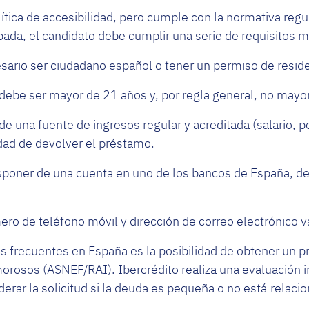
lítica de accesibilidad, pero cumple con la normativa reg
obada, el candidato debe cumplir una serie de requisitos 
sario ser ciudadano español o tener un permiso de reside
e debe ser mayor de 21 años y, por regla general, no mayo
de una fuente de ingresos regular y acreditada (salario, p
idad de devolver el préstamo.
sponer de una cuenta en uno de los bancos de España, de l
o de teléfono móvil y dirección de correo electrónico v
 frecuentes en España es la posibilidad de obtener un p
 morosos (ASNEF/RAI). Ibercrédito realiza una evaluación i
rar la solicitud si la deuda es pequeña o no está relaci