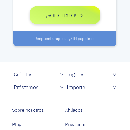
¡SOLICITALO!
Respuesta rápida - ¡SIN papeleos!
Créditos
Lugares
Créditos rápidos sin papeles
Préstamos
Importe
Prestamistas de dinero rápido
Préstamos personales con asnef
Préstamos para Estudiantes
Sobre nosotros
Afiliados
Blog
Privacidad