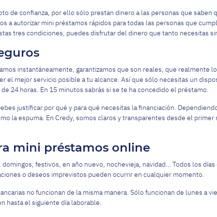
oto de confianza, por ello sólo prestan dinero a las personas que saben 
 a autorizar mini préstamos rápidos para todas las personas que cumpla
stas tres condiciones, puedes disfrutar del dinero que tanto necesitas s
seguros
stamos instantáneamente, garantizamos que son reales, que realmente l
ecer el mejor servicio posible a tu alcance. Así que sólo necesitas un disp
 de 24 horas. En 15 minutos sabrás si se te ha concedido el préstamo.
Debes justificar por qué y para qué necesitas la financiación. Dependiend
como la espuma. En Credy, somos claros y transparentes desde el prime
ra mini préstamos online
s, domingos, festivos, en año nuevo, nochevieja, navidad… Todos los día
uaciones o deseos imprevistos pueden ocurrir en cualquier momento.
ncarias no funcionan de la misma manera. Sólo funcionan de lunes a vierne
ón hasta el siguiente día laborable.