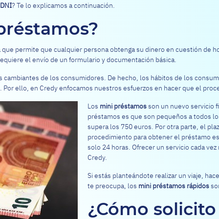
 DNI
? Te lo explicamos a continuación.
 préstamos?
a que permite que cualquier persona obtenga su dinero en cuestión de ho
requiere el envío de un formulario y documentación básica.
des cambiantes de los consumidores. De hecho, los hábitos de los consum
 Por ello, en Credy enfocamos nuestros esfuerzos en hacer que el proce
Los
mini préstamos
son un nuevo servicio fi
préstamos es que son pequeños a todos los 
supera los 750 euros. Por otra parte, el pla
procedimiento para obtener el préstamo es
solo 24 horas. Ofrecer un servicio cada vez
Credy.
Si estás planteándote realizar un viaje, hac
te preocupa, los
mini préstamos rápidos
son
¿Cómo solicit