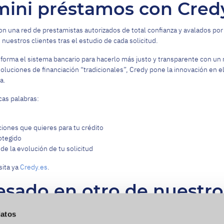
 mini préstamos con Cred
on una red de prestamistas autorizados de total confianza y avalados por
uestros clientes tras el estudio de cada solicitud.
sforma el sistema bancario para hacerlo más justo y transparente con un 
luciones de financiación “tradicionales”, Credy pone la innovación en el 
a.
as palabras:
ciones que quieres para tu crédito
otegido
de la evolución de tu solicitud
sita ya
Credy.es
.
esado en otro de nuestro
datos