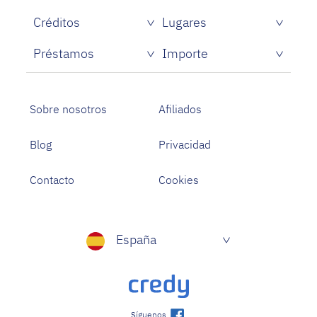
Créditos
Lugares
Créditos rápidos sin papeles
Préstamos
Importe
Prestamistas de dinero rápido
Préstamos personales con asnef
Préstamos para Estudiantes
Sobre nosotros
Afiliados
Blog
Privacidad
Contacto
Cookies
España
Síguenos