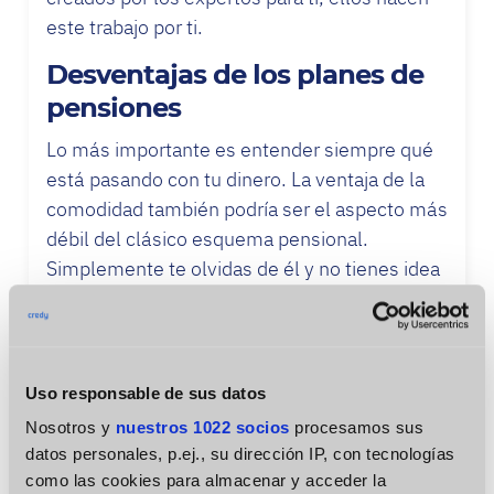
este trabajo por ti.
Desventajas de los planes de
pensiones
Lo más importante es entender siempre qué
está pasando con tu dinero. La ventaja de la
comodidad también podría ser el aspecto más
débil del clásico esquema pensional.
Simplemente te olvidas de él y no tienes idea
de lo que sucede con tus ahorros.
Revisa cuánto dinero tienes de manera
regular. Mira cómo se está comportando
Uso responsable de sus datos
frente a la inflación. En caso de que no sepas
Nosotros y
nuestros 1022 socios
procesamos sus
qué es la inflación – es la reducción en el
datos personales, p.ej., su dirección IP, con tecnologías
poder adquisitivo del dinero. Tu fondo de
como las cookies para almacenar y acceder la