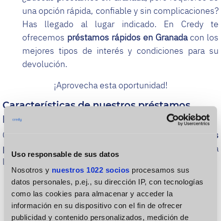
una opción rápida, confiable y sin complicaciones?
Has llegado al lugar indicado. En Credy te
ofrecemos
préstamos rápidos en Granada
con los
mejores tipos de interés y condiciones para su
devolución.
¡Aprovecha esta oportunidad!
Características de nuestros préstamos
personales en Granada
Conoce las
características de nuestros
préstamos
personales en
Granada
y comienza a disfrutar de la
Uso responsable de sus datos
liquidez inmediata que tanto necesitas:
Nosotros y
nuestros 1022 socios
procesamos sus
Servicio 100% online
datos personales, p.ej., su dirección IP, con tecnologías
como las cookies para almacenar y acceder la
Disponible 24/7 durante los 365 días del año
información en su dispositivo con el fin de ofrecer
publicidad y contenido personalizados, medición de
Respuestas inmediatas a tu solicitud