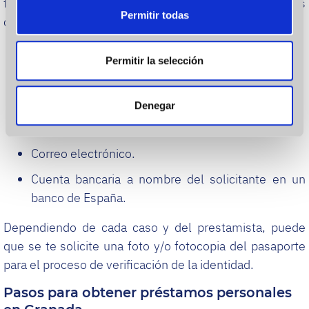
tendrás que cumplir con exigencias muy básicas, las
de cookies.
Permitir todas
cuales te detallamos a continuación:
Las cookies de este sitio web se usan para personalizar
Tener más de 18 años de edad.
el contenido y los anuncios, ofrecer funciones de redes
Permitir la selección
sociales y analizar el tráfico. Además, compartimos
Ser residente legal en España.
información sobre el uso que haga del sitio web con
DNI/NIE
nuestros partners de redes sociales, publicidad y análisis
Denegar
web, quienes pueden combinarla con otra información
Número de teléfono móvil activo.
que les haya proporcionado o que hayan recopilado a
Correo electrónico.
partir del uso que haya hecho de sus servicios.
Cuenta bancaria a nombre del solicitante en un
banco de España.
Dependiendo de cada caso y del prestamista, puede
que se te solicite una foto y/o fotocopia del pasaporte
para el proceso de verificación de la identidad.
Pasos para obtener préstamos personales