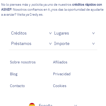
No lo pienses más y ¡solicita ya uno de nuestros
créditos rápidos con
ASNEF
! Nosotros confiamos en ti ¿nos das la oportunidad de ayudarte
a avanzar? Visita ya Credy.es.
Créditos
Lugares
Créditos rápidos sin papeles
Préstamos
Importe
Prestamistas de dinero rápido
Préstamos personales con asnef
Préstamos para Estudiantes
Sobre nosotros
Afiliados
Blog
Privacidad
Contacto
Cookies
España