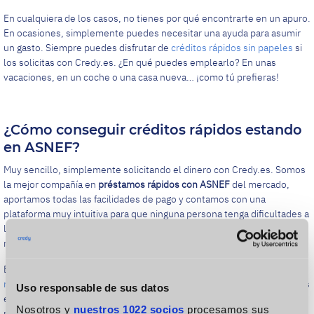
En cualquiera de los casos, no tienes por qué encontrarte en un apuro.
En ocasiones, simplemente puedes necesitar una ayuda para asumir
un gasto. Siempre puedes disfrutar de
créditos rápidos sin papeles
si
los solicitas con Credy.es. ¿En qué puedes emplearlo? En unas
vacaciones, en un coche o una casa nueva… ¡como tú prefieras!
¿Cómo conseguir créditos rápidos estando
en ASNEF?
Muy sencillo, simplemente solicitando el dinero con Credy.es. Somos
la mejor compañía en
préstamos rápidos con ASNEF
del mercado,
aportamos todas las facilidades de pago y contamos con una
plataforma muy intuitiva para que ninguna persona tenga dificultades a
la hora de realizar los trámites para solicitar préstamos personales
rápidos.
Entra en la página web de Credy.es para pedir uno de nuestros
microcréditos con ASNEF.
En la página de inicio hay una serie de barras
Uso responsable de sus datos
espaciadoras. Muévelas para seleccionar la cantidad económica y el
Nosotros y
nuestros 1022 socios
procesamos sus
plazo de devolución. A continuación, deberás responder una serie de