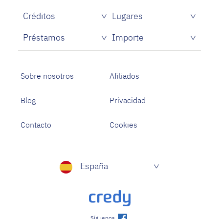
Créditos
Lugares
Créditos rápidos sin papeles
Préstamos
Importe
Prestamistas de dinero rápido
Préstamos personales con asnef
Préstamos para Estudiantes
Sobre nosotros
Afiliados
Blog
Privacidad
Contacto
Cookies
España
Síguenos