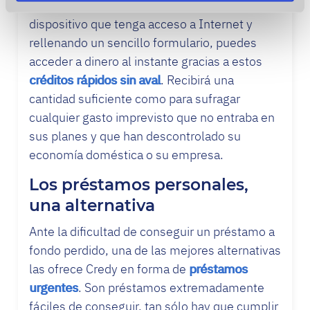
burocráticos ni largas colas. Tan sólo con un
que les haya proporcionado o que hayan recopilado a
dispositivo que tenga acceso a Internet y
partir del uso que haya hecho de sus servicios.
rellenando un sencillo formulario, puedes
acceder a dinero al instante gracias a estos
créditos rápidos sin aval
. Recibirá una
cantidad suficiente como para sufragar
cualquier gasto imprevisto que no entraba en
sus planes y que han descontrolado su
economía doméstica o su empresa.
Los préstamos personales,
una alternativa
Ante la dificultad de conseguir un préstamo a
fondo perdido, una de las mejores alternativas
las ofrece Credy en forma de
préstamos
urgentes
. Son préstamos extremadamente
fáciles de conseguir, tan sólo hay que cumplir