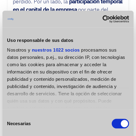
perdido. Por un lado, la
participación temporal
en el capital de la empresa
por parte del
prestamista (la Administración es accionista
durante algunos años y posteriormente se le
devuelve el capital que aportó). Por último,
Uso responsable de sus datos
están las
bonificaciones en las
cuotas de la
Seguridad Social
y las exenciones en
Nosotros y
nuestros 1022 socios
procesamos sus
datos personales, p.ej., su dirección IP, con tecnologías
impuestos y en tributos
.
como las cookies para almacenar y acceder la
Además, algunas de estas ayudas incluyen
información en su dispositivo con el fin de ofrecer
publicidad y contenido personalizados, medición de
formación, asesoramiento especializado,
publicidad y contenido, investigación de audiencia y
ayuda en la selección de personal,
desarrollo de servicios. Tiene la opción de seleccionar
prestaciones como servicios de intercambio
quién usa sus datos y con qué propósitos. Puede
empresarial.
cambiar o retirar su consentimiento en cualquier
momento desde la Declaración de cookies o clicando en
Préstamos a fondo perdido:
Selección
el Menú de consentimiento.
Necesarias
de
los más difíciles de conseguir
consentimiento