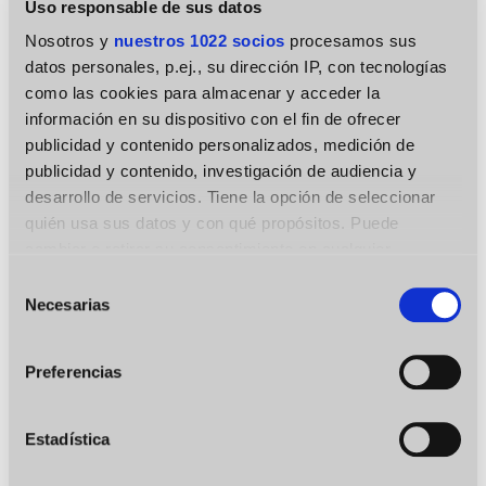
Uso responsable de sus datos
Se trata de un concepto complejo que
Nosotros y
nuestros 1022 socios
procesamos sus
datos personales, p.ej., su dirección IP, con tecnologías
necesita de un gran análisis y estudio, y que
como las cookies para almacenar y acceder la
será un gran motivo de preocupación hasta el
información en su dispositivo con el fin de ofrecer
final de la actividad laboral ¿Podremos
vivir
publicidad y contenido personalizados, medición de
sin trabajar
los que ahora estamos cotizando o
publicidad y contenido, investigación de audiencia y
se acabará la hucha de pensiones?.
desarrollo de servicios. Tiene la opción de seleccionar
quién usa sus datos y con qué propósitos. Puede
Jubilación anticipada para
cambiar o retirar su consentimiento en cualquier
autónomos
momento desde la Declaración de cookies o clicando en
Selección
el Menú de consentimiento.
Necesarias
Dentro de todo este concepto del
cálculo de
de
consentimiento
la pensión de jubilación de un autónomo
,
Si lo permite, también quisiéramos:
entra de lleno algo sumamente importante y
Preferencias
Recopilar información sobre su ubicación
que hace unos años era impensable para el
geográfica que puede tener una precisión de varios
colectivo de los autónomos: la jubilación
metros
Estadística
anticipada.
Identificar su dispositivo analizándolo activamente