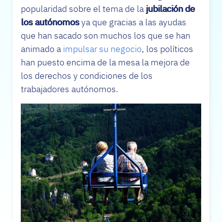
popularidad sobre el tema de la
jubilación de
los autónomos
ya que gracias a las ayudas
que han sacado son muchos los que se han
animado a
impulsar su negocio
, los políticos
han puesto encima de la mesa la mejora de
los derechos y condiciones de los
trabajadores autónomos.