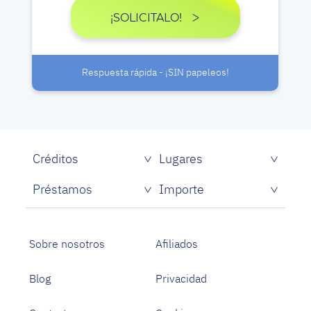
¡SOLICITALO!
Respuesta rápida - ¡SIN papeleos!
Créditos
Lugares
Créditos rápidos sin papeles
Préstamos
Importe
Prestamistas de dinero rápido
Préstamos personales con asnef
Préstamos para Estudiantes
Sobre nosotros
Afiliados
Blog
Privacidad